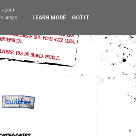
r-agent
LEARN MORE
GOT IT
te usage
CATEGORIES