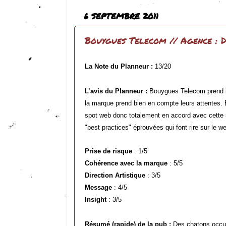
6 SEPTEMBRE 2011
Bouygues Telecom // Agence : 
La Note du Planneur :
13/20
L’avis du Planneur :
Bouygues Telecom prend ici
la marque prend bien en compte leurs attentes. Et
spot web donc totalement en accord avec cette st
"best practices" éprouvées qui font rire sur le we
Prise de risque
: 1/5
Cohérence avec la marque
: 5/5
Direction Artistique
: 3/5
Message
: 4/5
Insight
: 3/5
Résumé (rapide) de la pub :
Des chatons occup