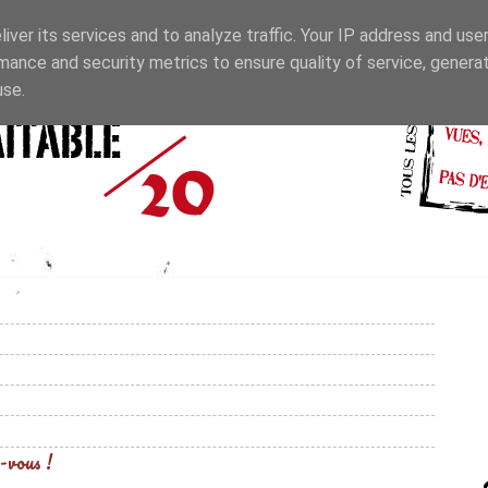
iver its services and to analyze traffic. Your IP address and use
mance and security metrics to ensure quality of service, genera
use.
-vous !