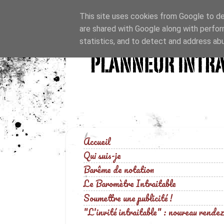
This site uses cookies from Google to del
are shared with Google along with perfor
statistics, and to detect and address ab
Accueil
Qui suis-je
Barême de notation
Le Baromètre Intraitable
Soumettre une publicité !
"L'invité intraitable" : nouveau rendez