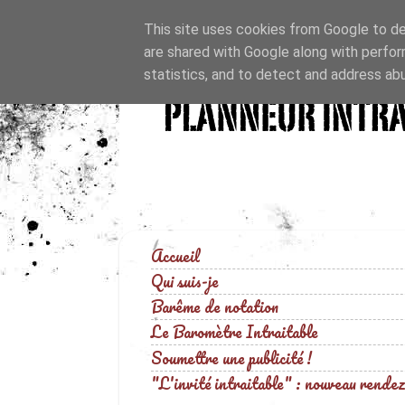
This site uses cookies from Google to del
are shared with Google along with perfor
statistics, and to detect and address ab
Accueil
Qui suis-je
Barême de notation
Le Baromètre Intraitable
Soumettre une publicité !
"L'invité intraitable" : nouveau rendez