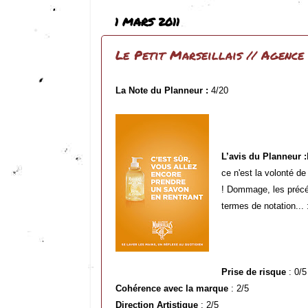
1 MARS 2011
Le Petit Marseillais // Agence 
La Note du Planneur :
4/20
L’avis du Planneur :
ce n'est la volonté d
! Dommage, les précéd
termes de notation... 
Prise de risque
: 0/5
Cohérence avec la marque
: 2/5
Direction Artistique
: 2/5