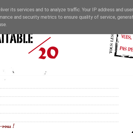
iver its services and to analyze traffic. Your IP address and use
mance and security metrics to ensure quality of service, genera
use.
-vous !