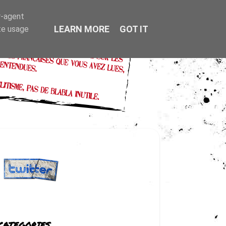
r-agent
LEARN MORE
GOT IT
te usage
CATEGORIES