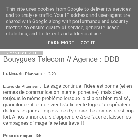
This site uses cookies from Google to deliver its services
and to analyze traffic. Your IP address and user-agent are
shared with Google along with performance and security
metrics to ensure quality of service, generate usage
statistics, and to detect and address abuse.
▼
LEARN MORE
GOT IT
15 février 2011
Bouygues Telecom // Agence : DDB
La Note du Planneur :
12/20
La saga continue, l'idée est bonne (et en
L’avis du Planneur :
termes de communication interne, porteuse), mais c'est
toujours le même problème lorsque le clip est bien réalisé,
grandiloquent, et que vient s'afficher le logo d'un opérateur
de tous les jours : impossible
d'y croire. Le contraste est trop
fort. A nos annonceurs d'apprendre à s'effacer et laisser les
campagnes d'image faire leur travail !
Prise de risque
: 3/5