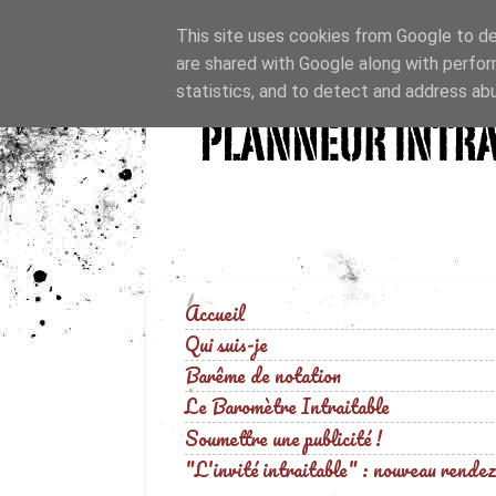
This site uses cookies from Google to del
are shared with Google along with perfor
statistics, and to detect and address ab
Accueil
Qui suis-je
Barême de notation
Le Baromètre Intraitable
Soumettre une publicité !
"L'invité intraitable" : nouveau rendez