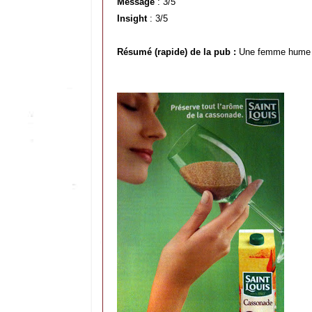
Message
: 3/5
Insight
: 3/5
Résumé (rapide) de la pub :
Une femme hume u