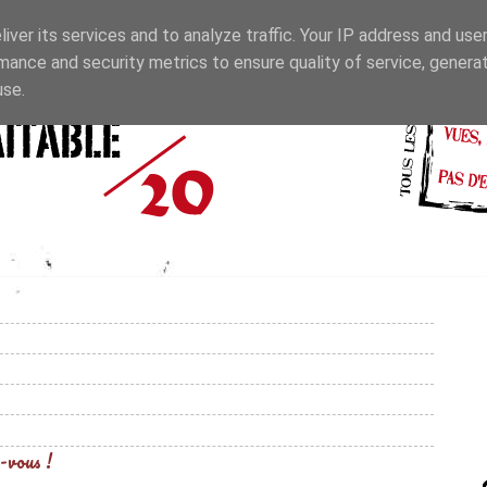
iver its services and to analyze traffic. Your IP address and use
mance and security metrics to ensure quality of service, genera
use.
-vous !