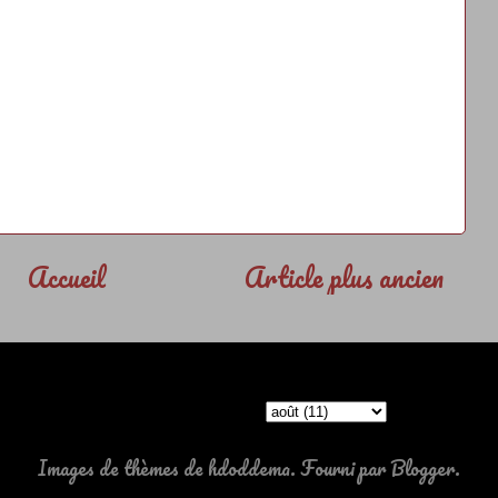
Accueil
Article plus ancien
ARCHIVES
Images de thèmes de
hdoddema
. Fourni par
Blogger
.