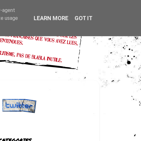
r-agent
LEARN MORE
GOT IT
te usage
CATEGORIES