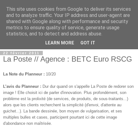
This site uses cookies from Google to deliver its services
and to analyze traffic. Your IP address and user-agent are
shared with Google along with performance and security
metrics to ensure quality of service, generate usage
statistics, and to detect and address abuse.
▼
LEARN MORE
GOT IT
22 février 2011
La Poste // Agence : BETC Euro RSCG
La Note du Planneur :
10/20
L’avis du Planneur :
Dur dur quand on s'appelle La Poste de redorer son
image ! Elle choisit ici de parler d'innovation. Plus profondément, son
problème est la prolixité (de services, de produits, de sous-traitants...)
alors que les clients recherchent la simplicité (d'envoi, d'attente au
guichet...). La bande dessinée, bon moyen de vulgarisation, et ses
multiples bulles et cases, participent pourtant ici de cette image
d'abondance non maîtrisée.