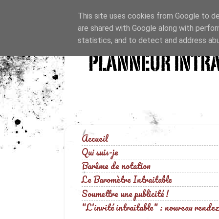
This site uses cookies from Google to del
are shared with Google along with perfor
statistics, and to detect and address ab
Accueil
Qui suis-je
Barême de notation
Le Baromètre Intraitable
Soumettre une publicité !
"L'invité intraitable" : nouveau rendez