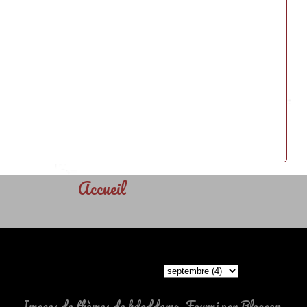
Accueil
ARCHIVES
Images de thèmes de
hdoddema
. Fourni par
Blogger
.