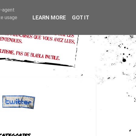
r-agent
LEARN MORE
GOT IT
te usage
CATEGORIES