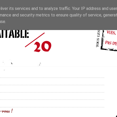
iver its services and to analyze traffic. Your IP address and use
mance and security metrics to ensure quality of service, genera
use.
-vous !